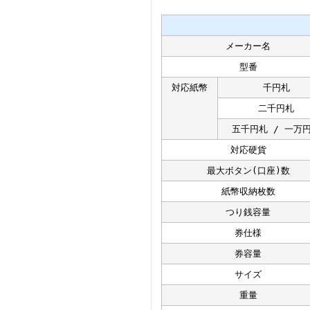
メーカー名
型番
対応紙幣
千円札
二千円札
五千円札 / 一万
対応硬貨
最大ボタン(口座)数
紙幣収納枚数
つり銭容量
券仕様
券容量
サイズ
重量