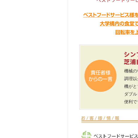
機械の
調理以
機がと
ダブル
便利で