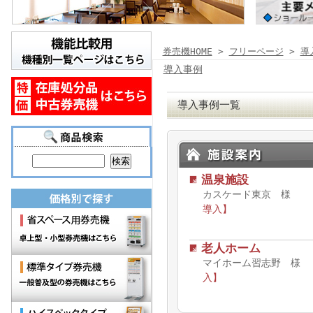
券売機HOME
>
フリーページ
>
導
導入事例
導入事例一覧
温泉施設
カスケード東京 様
導入】
老人ホーム
マイホーム習志野 
入】