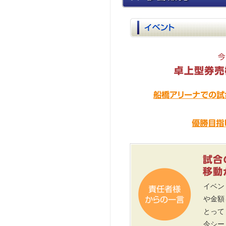
イベン
や金額
とって
今シー