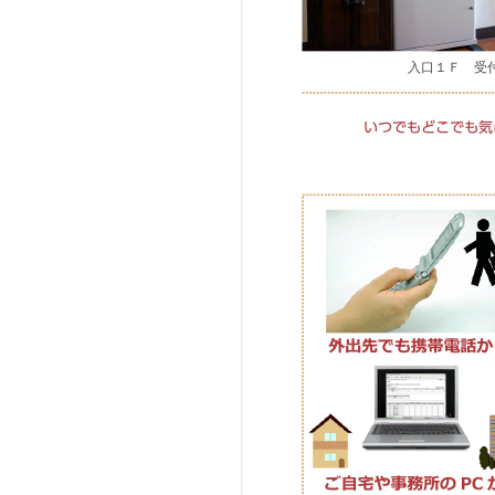
入口１Ｆ 受