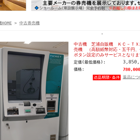
HOME
>
中古券売機
-
中古機 芝浦自販機 ＫＣ－ＴＸ
売機 （高額紙幣対応・五千円、
ボタン設定のみサービスとなりま
3,850
定価(最低価格):
価格:
780,00
返品につ