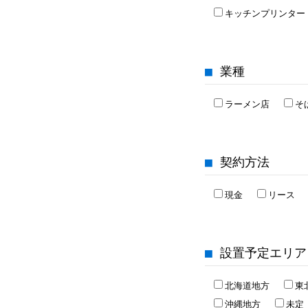
キッチンプリンタ
■ 業種
ラーメン店
そ
■ 契約方法
現金
リース
■ 設置予定エリア
北海道地方
東
沖縄地方
未定