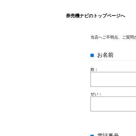
券売機ナビのトップページへ
当店へご不明点、ご質問
■ お名前
姓：
せい：
■ 電話番号