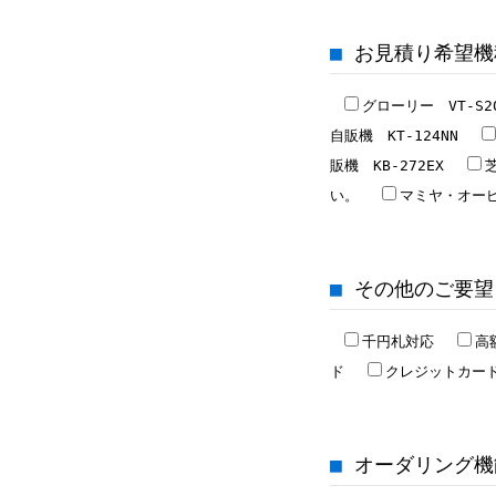
■ お見積り希望
グローリー VT-S
自販機 KT-124NN
販機 KB-272EX
い。
マミヤ・オーピ
■ その他のご要望
千円札対応
高
ド
クレジットカー
■ オーダリング