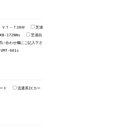
 ＶＴ－Ｔ20Ｍ
芝浦
B-172NNs
芝浦自
お問い合わせ欄にご記入下さ
MT-601s
カード
流通系ICカー