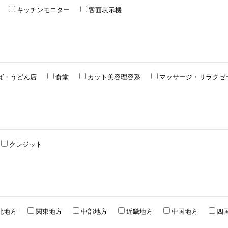
ー
キッチンモニター
客面表示機
ば・うどん店
食堂
カット美容理容系
マッサージ・リラク
クレジット
北地方
関東地方
中部地方
近畿地方
中国地方
四