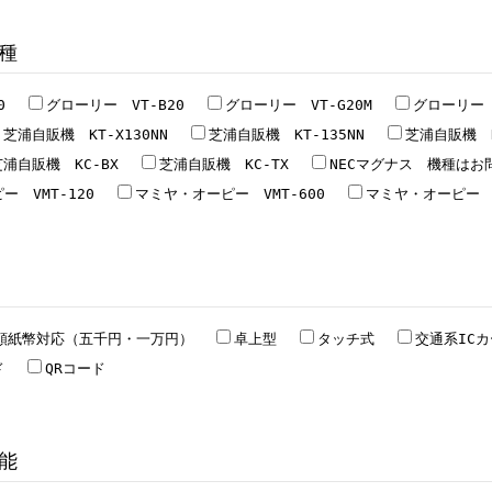
機種
20
グローリー VT-B20
グローリー VT-G20M
グローリー
芝浦自販機 KT-X130NN
芝浦自販機 KT-135NN
芝浦自販機 K
芝浦自販機 KC-BX
芝浦自販機 KC-TX
NECマグナス 機種は
ー VMT-120
マミヤ・オーピー VMT-600
マミヤ・オーピー V
額紙幣対応（五千円・一万円）
卓上型
タッチ式
交通系IC
ド
QRコード
機能